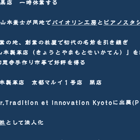
果店 一時休業する
 山本素士が同地で
バイオリン工房
と
ピアノスタ
創業の地、創業の社屋で初代の名前を引き継ぎ
店（きょうとやまもとせいかてん）」を
手作り市等で好評を得る
山本製革店 京都マルイ１号店 開店
Tradition et Innovation Kyotoに出展(P
社
として法人化