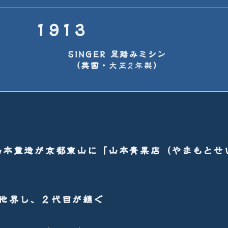
1913
SINGER 足踏みミシン
（英国・
大正2年製
）
y
 山本重造が京都東山に「山本青果店（やまもとせ
が他界し、２代目が継ぐ