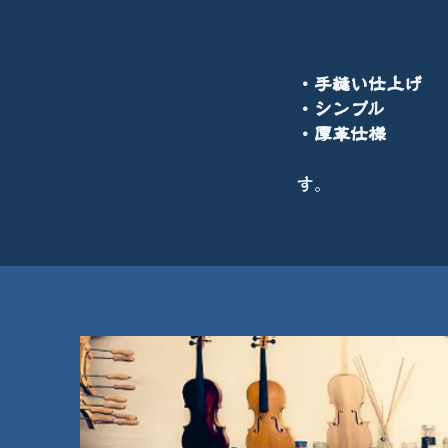
・手縫い仕上
・シンプル
長く使
・厚革仕様
革好
「傷」や「
す。
主に栃木レ