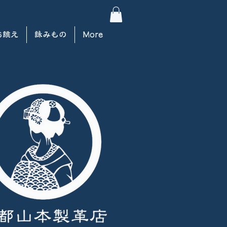
お誂え
詠みもの
More