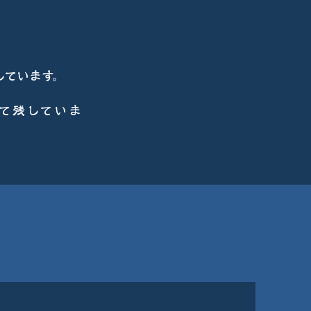
ています。
て
残していま