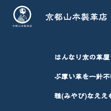
京都山本製革店
はんなり京の革屋
​ぶ厚い革を一針
雅(みやび)なええ