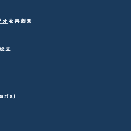
ジオ
を再創業
設立
aris)