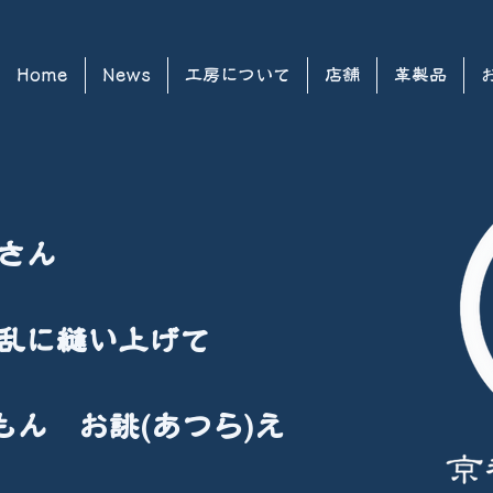
Home
News
工房について
店舗
革製品
さん
不乱に縫い上げて
もん お誂(あつら)え