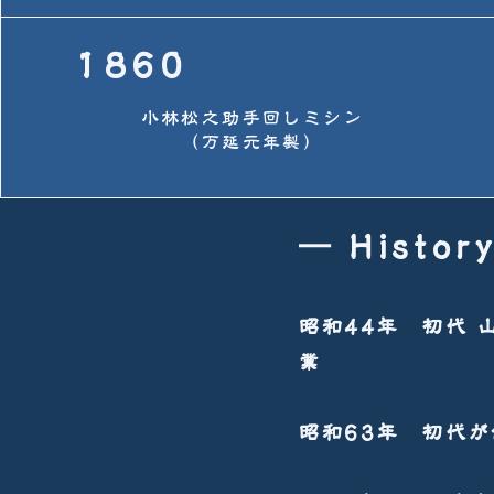
1860
​小林松之助
手回しミシン
（万延元年製）​
― Histor
昭和44年 初代
業
昭和63年 初代