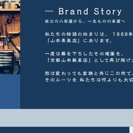
― Brand Story
祖父の八百屋から、一生ものの革屋へ
私たちの物語の始まりは、 1969
「山本青果店」にあります。
一度は幕を下ろしたその暖簾を、
「京都山本製革店」として再び掲げ
形は変わっても家族と共にこの地で
そのルーツを 私たちは何よりも大