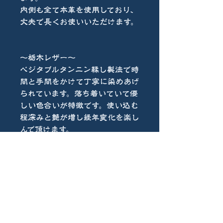
内側も全て本革を使用しており、
丈夫で長くお使いいただけます。
〜栃木レザー〜
ベジタブルタンニン鞣し製法で時
間と手間をかけて丁寧に染めあげ
られています。落ち着いていて優
しい色合いが特徴です。使い込む
程深みと艶が増し経年変化を楽し
んで頂けます。
お手入れ等は革用オイルクリーム
を定期的に塗って頂くと革に栄養
が行き渡り
良い状態でお使い頂けます。