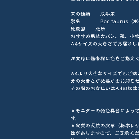
革の種類 成牛革
学名 Bos taurus（
原産国 北米
おすすめ用途カバン、靴、小
A4サイズの大きさでお届けし
注文時に備考欄に色をご指定
A4より大きなサイズでもご購
分の大きさが必要かをお知ら
その際のお支払いはA4の枚数
＊モニターの発色具合によっ
す。
＊良質の天然の皮革（栃木レ
性がありますので、ご了承くだ