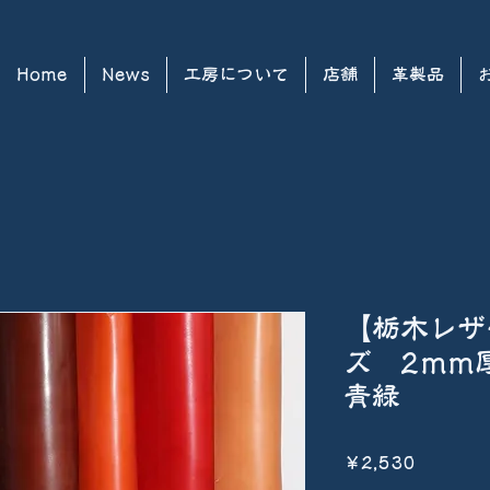
Home
News
工房について
店舗
革製品
【栃木レザ
ズ 2m
青緑
Price
￥2,530