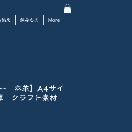
お誂え
詠みもの
More
ー 本革】A4サイ
m厚 クラフト素材