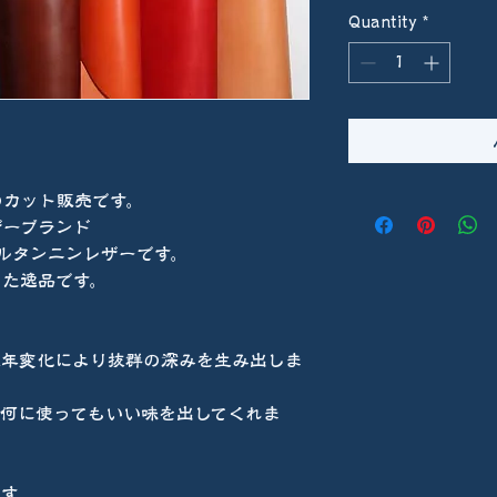
Quantity
*
のカット販売です。
ザーブランド
ルタンニンレザーです。
った逸品です。
経年変化により抜群の深みを生み出しま
、何に使ってもいい味を出してくれま
です