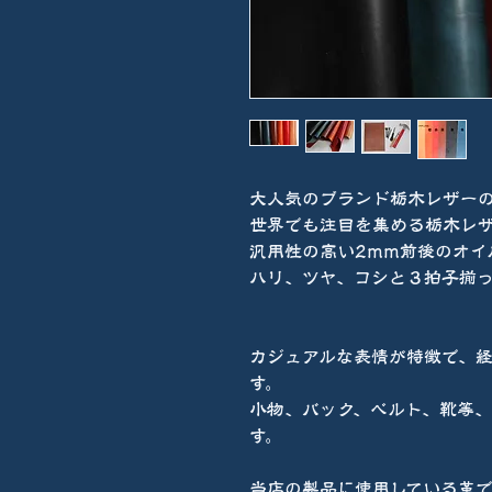
大人気のブランド栃木レザー
世界でも注目を集める栃木レ
汎用性の高い2mm前後のオイ
ハリ、ツヤ、コシと３拍子揃
カジュアルな表情が特徴で、
す。
小物、バック、ベルト、靴等
す。
当店の製品に使用している革