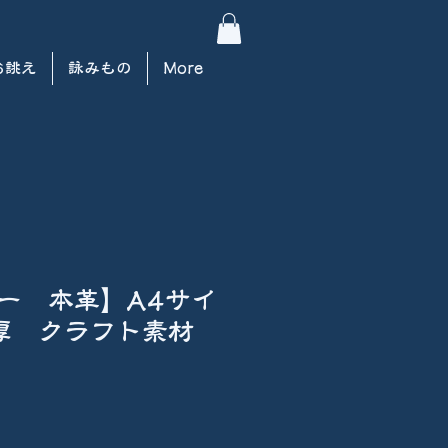
お誂え
詠みもの
More
ー 本革】A4サイ
m厚 クラフト素材