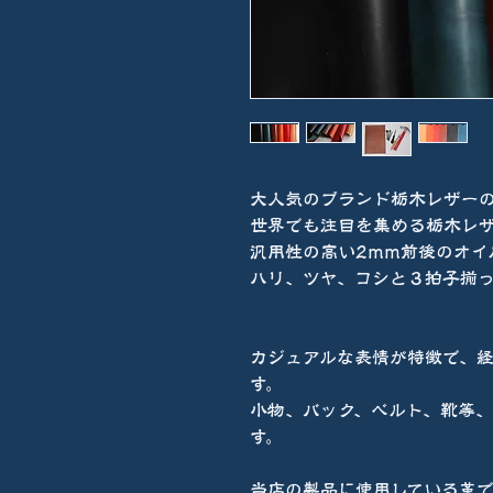
大人気のブランド栃木レザー
世界でも注目を集める栃木レ
汎用性の高い2mm前後のオイ
ハリ、ツヤ、コシと３拍子揃
カジュアルな表情が特徴で、
す。
小物、バック、ベルト、靴等
す。
当店の製品に使用している革