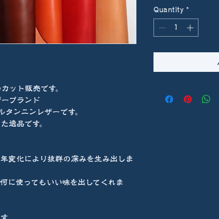
Quantity
*
のカット販売です。
ザーブランド
ルタンニンレザーです。
った逸品です。
経年変化により抜群の深みを生み出しま
、何に使ってもいい味を出してくれま
です