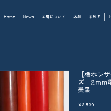
Home
News
工房について
店舗
革製品
【栃木レザ
ズ 2m
墨黒
Price
￥2,530