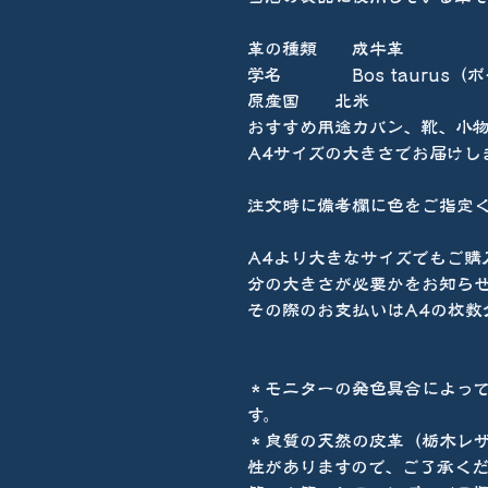
革の種類 成牛革
学名 Bos taurus（
原産国 北米
おすすめ用途カバン、靴、小
A4サイズの大きさでお届けし
注文時に備考欄に色をご指定
A4より大きなサイズでもご購
分の大きさが必要かをお知ら
その際のお支払いはA4の枚数
＊モニターの発色具合によっ
す。
＊良質の天然の皮革（栃木レ
性がありますので、ご了承くだ