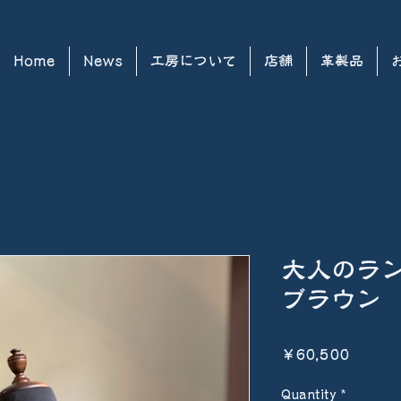
Home
News
工房について
店舗
革製品
大人のラ
ブラウン
Price
￥60,500
Quantity
*