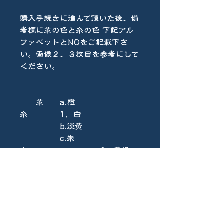
購入手続きに進んで頂いた後、備
考欄に革の色と糸の色 下記アル
ファベットとNOをご記載下さ
い。画像２、３枚目を参考にして
ください。
革 a.橙
糸 1．白
b.淡黄
c.朱
赤 2．黄緑
d.栗
色 3．青
e.墨
黒 4．黒
f.青
緑 5．茶