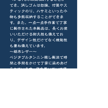
でき、消しゴムは勿論、付箋やス
ティックのり、ハサミといった小
物も多数収納することができま
す。また、一点一点手作業で丁寧
に製作された本製品は、長くお使
いいただける耐久性も備えてお
り、デザイン性だけでなく機能性
も兼ね備えています。
〜栃木レザー〜
ベジタブルタンニン鞣し製法で時
間と手間をかけて丁寧に染めあげ
られています。落ち着いていて優
しい色合いが特徴です。使い込む
程深みと艶が増し経年変化を楽し
んで頂けます。
お手入れ等は革用オイルクリーム
を定期的に塗って頂くと革に栄養
が行き渡り、良い状態でお使い頂