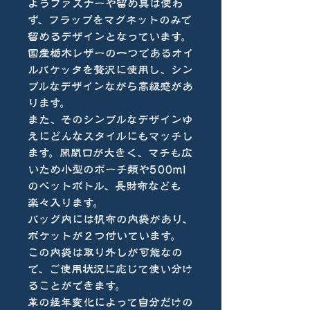
ようファスナーや留め具は使わ
ず、フラップをマグネットのみで
留めるデザインとなっています。
国産栃木レザーの一つであるオイ
ルバケッタを贅沢に使用し、シン
プルなデザインながら高級感があ
ります。
また、そのシンプルなデザインゆ
えにどんなスタイルにもマッチし
ます。開閉口が大きく、マチも広
いため小型のポーチ類や500ml
のペットボトル、長財布なども
楽々入ります。
バッグ内には帆布の内袋があり、
ポケットが２つ付いています。
この内袋は取り外しが可能なの
で、ご使用状況に応じて使い分け
ることができます。
革の経年変化によって自分だけの